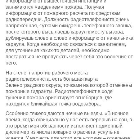
информацию от вышестоящей инстанции и
занимаются «ведением» пожара. Получая
информацию от пожарного расчета по средствам
радиопередачи. Должность радиотелефониста очень
напряжённая, сутками ожидаешь телефонного звонка,
после которого высылаешь караул к месту вызова,
дублируешь слово в слово информацию от начальника
караула. Когда необходимо связаться с заявителем,
для уточнения каких-то деталей, необходимо
постараться не пропускать через себя это волнение от
него.
На стене, напротив рабочего места
радиотелефониста, есть большая карта
Зеленоградского округа, точками на которой отмечены
пожарные гидранты. Радиотелефонист в ходе
тушения пожара ориентирует огнеборцев, где
находится ближайшая точка водозабора.
Особенно тяжело даются ночные выезды. «В ночное
время, когда официально у нас есть перерыв на сон, в
это время мои обязанности исполняет подменный
диспетчер из числа пожарного расчета, уснуть не
удается. У нас есть для этого все условия – отдельная