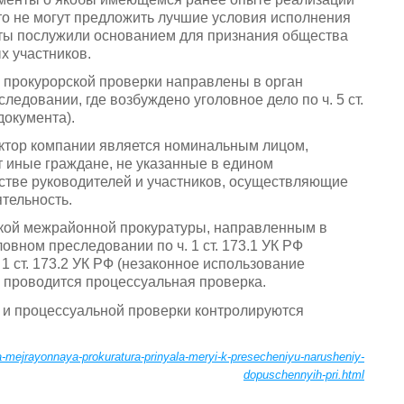
то не могут предложить лучшие условия исполнения
нты послужили основанием для признания общества
х участников.
прокурорской проверки направлены в орган
едовании, где возбуждено уголовное дело по ч. 5 ст.
документа).
ктор компании является номинальным лицом,
 иные граждане, не указанные в едином
естве руководителей и участников, осуществляющие
тельность.
кой межрайонной прокуратуры, направленным в
овном преследовании по ч. 1 ст. 173.1 УК РФ
 1 ст. 173.2 УК РФ (незаконное использование
, проводится процессуальная проверка.
а и процессуальной проверки контролируются
a-mejrayonnaya-prokuratura-prinyala-meryi-k-presecheniyu-narusheniy-
dopuschennyih-pri.html