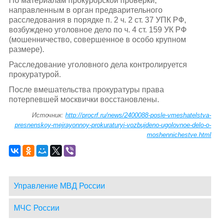
По материалам прокурорской проверки,
направленным в орган предварительного
расследования в порядке п. 2 ч. 2 ст. 37 УПК РФ,
возбуждено уголовное дело по ч. 4 ст. 159 УК РФ
(мошенничество, совершенное в особо крупном
размере).
Расследование уголовного дела контролируется
прокуратурой.
После вмешательства прокуратуры права
потерпевшей москвички восстановлены.
Источник:
http://procrf.ru/news/2400088-posle-vmeshatelstva-
presnenskoy-mejrayonnoy-prokuraturyi-vozbujdeno-ugolovnoe-delo-o-
moshennichestve.html
Управление МВД России
МЧС России