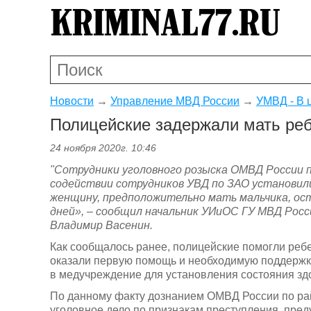
Новости
→
Управление МВД России
→
УМВД - В 
Полицейские задержали мать реб
24 ноября 2020г. 10:46
"
Сотрудники уголовного розыска ОМВД России п
содействии сотрудников УВД по ЗАО установил
женщину, предположительно мать мальчика, ост
дней
», – сообщил начальник УИиОС ГУ МВД Росс
Владимир Васенин.
Как сообщалось ранее, полицейские помогли ребе
оказали первую помощь и необходимую поддержку
в медучреждение для установления состояния зд
По данному факту дознанием ОМВД России по ра
уголовное дело по признакам преступления, пред