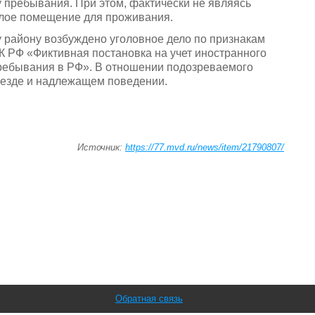
у пребывания. При этом, фактически не являясь
лое помещение для проживания.
 району возбуждено уголовное дело по признакам
К РФ «Фиктивная постановка на учет иностранного
пребывания в РФ». В отношении подозреваемого
евыезде и надлежащем поведении.
Источник:
https://77.mvd.ru/news/item/21790807/
Обратная связь