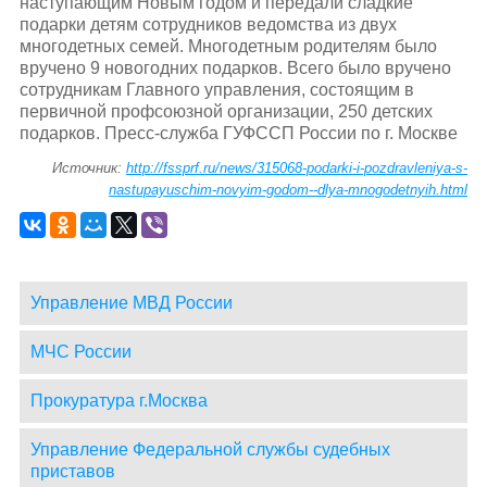
наступающим Новым годом и передали сладкие
подарки детям сотрудников ведомства из двух
многодетных семей. Многодетным родителям было
вручено 9 новогодних подарков. Всего было вручено
сотрудникам Главного управления, состоящим в
первичной профсоюзной организации, 250 детских
подарков. Пресс-служба ГУФССП России по г. Москве
Источник:
http://fssprf.ru/news/315068-podarki-i-pozdravleniya-s-
nastupayuschim-novyim-godom--dlya-mnogodetnyih.html
Управление МВД России
МЧС России
Прокуратура г.Москва
Управление Федеральной службы судебных
приставов