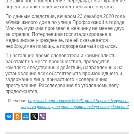
(незаконное приобретение, передача, сбыт, хранение,
перевозка или ношение огнестрельного оружия).
По данным следствия, вечером 23 декабря 2020 года
вблизи жилого дома по улице Профсоюзной в городе
Москве, мужчина произвел в женщину не менее двух
выстрелов. Потерпевшая госпитализирована в
медицинское учреждение, где ей оказывается
необходимая помощь, а подозреваемый скрылся.
В настоящее время следователи и криминалисты
работают на месте происшествия, проводится
комплекс следственных действий, направленных на
установление всех обстоятельств произошедшего и
задержание лица, причастного к совершению
преступления. Расследование по уголовному делу
продолжается.
Источник:
http://sledcomrf.ru/news/460581-po-faktu-pokusheniya-na-
ubiystvo-jenschinyi-na-yugo-zapade-moskvyi-vozbujdeno.html