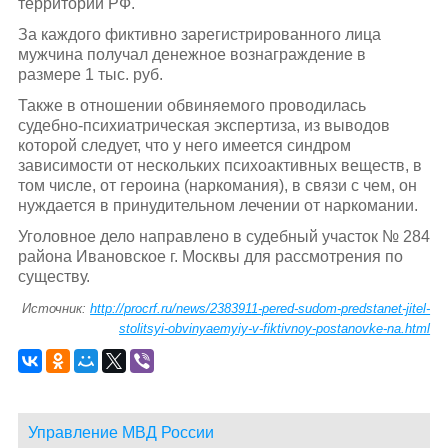
территории РФ.
За каждого фиктивно зарегистрированного лица
мужчина получал денежное вознаграждение в
размере 1 тыс. руб.
Также в отношении обвиняемого проводилась
судебно-психиатрическая экспертиза, из выводов
которой следует, что у него имеется синдром
зависимости от нескольких психоактивных веществ, в
том числе, от героина (наркомания), в связи с чем, он
нуждается в принудительном лечении от наркомании.
Уголовное дело направлено в судебный участок № 284
района Ивановское г. Москвы для рассмотрения по
существу.
Источник:
http://procrf.ru/news/2383911-pered-sudom-predstanet-jitel-
stolitsyi-obvinyaemyiy-v-fiktivnoy-postanovke-na.html
Управление МВД России