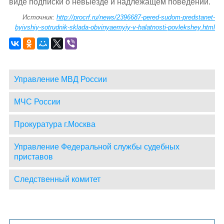
виде подписки о невыезде и надлежащем поведении.
Источник:
http://procrf.ru/news/2396687-pered-sudom-predstanet-
byivshiy-sotrudnik-sklada-obvinyaemyiy-v-halatnosti-povlekshey.html
Управление МВД России
МЧС России
Прокуратура г.Москва
Управление Федеральной службы судебных
приставов
Следственный комитет