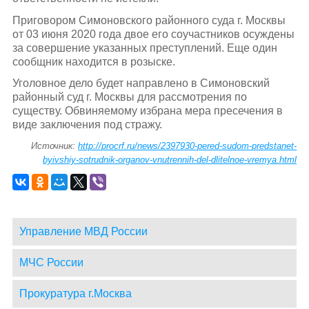
Приговором Симоновского районного суда г. Москвы
от 03 июня 2020 года двое его соучастников осуждены
за совершение указанных преступлений. Еще один
сообщник находится в розыске.
Уголовное дело будет направлено в Симоновский
районный суд г. Москвы для рассмотрения по
существу. Обвиняемому избрана мера пресечения в
виде заключения под стражу.
Источник:
http://procrf.ru/news/2397930-pered-sudom-predstanet-
byivshiy-sotrudnik-organov-vnutrennih-del-dlitelnoe-vremya.html
Управление МВД России
МЧС России
Прокуратура г.Москва