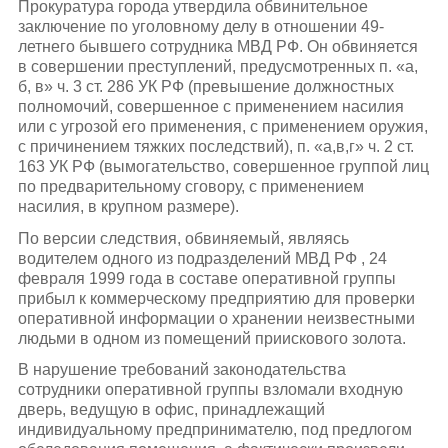
Прокуратура города утвердила обвинительное
заключение по уголовному делу в отношении 49-
летнего бывшего сотрудника МВД РФ. Он обвиняется
в совершении преступлений, предусмотренных п. «а,
б, в» ч. 3 ст. 286 УК РФ (превышение должностных
полномочий, совершенное с применением насилия
или с угрозой его применения, с применением оружия,
с причинением тяжких последствий), п. «а,в,г» ч. 2 ст.
163 УК РФ (вымогательство, совершенное группой лиц
по предварительному сговору, с применением
насилия, в крупном размере).
По версии следствия, обвиняемый, являясь
водителем одного из подразделений МВД РФ , 24
февраля 1999 года в составе оперативной группы
прибыл к коммерческому предприятию для проверки
оперативной информации о хранении неизвестными
людьми в одном из помещений приискового золота.
В нарушение требований законодательства
сотрудники оперативной группы взломали входную
дверь, ведущую в офис, принадлежащий
индивидуальному предпринимателю, под предлогом