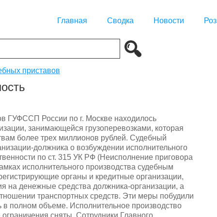
Главная
Сводка
Новости
Роз
ебных приставов
ность
в ГУФССП России по г. Москве находилось
изации, занимающейся грузоперевозками, которая
твам более трех миллионов рублей. Судебный
анизации-должника о возбуждении исполнительного
твенности по ст. 315 УК РФ (Неисполнение приговора
 рамках исполнительного производства судебным
регистрирующие органы и кредитные организации,
я на денежные средства должника-организации, а
отношении транспортных средств. Эти меры побудили
ь в полном объеме. Исполнительное производство
ограничения сняты. Сотрудники Главного