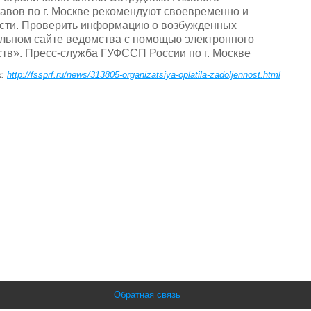
вов по г. Москве рекомендуют своевременно и
сти. Проверить информацию о возбужденных
льном сайте ведомства с помощью электронного
тв». Пресс-служба ГУФССП России по г. Москве
к:
http://fssprf.ru/news/313805-organizatsiya-oplatila-zadoljennost.html
Обратная связь