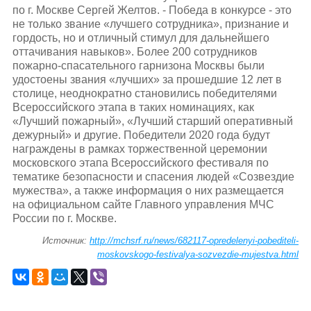
по г. Москве Сергей Желтов. - Победа в конкурсе - это
не только звание «лучшего сотрудника», признание и
гордость, но и отличный стимул для дальнейшего
оттачивания навыков». Более 200 сотрудников
пожарно-спасательного гарнизона Москвы были
удостоены звания «лучших» за прошедшие 12 лет в
столице, неоднократно становились победителями
Всероссийского этапа в таких номинациях, как
«Лучший пожарный», «Лучший старший оперативный
дежурный» и другие. Победители 2020 года будут
награждены в рамках торжественной церемонии
московского этапа Всероссийского фестиваля по
тематике безопасности и спасения людей «Созвездие
мужества», а также информация о них размещается
на официальном сайте Главного управления МЧС
России по г. Москве.
Источник:
http://mchsrf.ru/news/682117-opredelenyi-pobediteli-
moskovskogo-festivalya-sozvezdie-mujestva.html