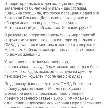
В территориальный отдел полиции поступило
заявление от 80-летней жительницы столицы.
Женщина сообщила, что после посещения одного из
банков на Большой Дорогомиловской улице она
обнаружила пропажу кошелька из сумки.
Материальный ущерб составил 80 тысяч рублей.
В результате оперативно-розыскных мероприятий
сотрудники уголовного розыска территориального
ОМВД установили местонахождение и задержали в
Московской области подозреваемую – 21-летнюю
приезжую женщину.
Установлено, что злоумышленница,
воспользовавшись удобным моментом, когда в банке
было многолюдно, незаметно вынула из сумочки
пенсионерки кошелек, после чего скрылась.
По данному факту следствием ОМВД России по
району Дорогомилово г. Москвы возбуждено
уголовное дело по признакам преступления,
предусмотренного статьей 158 УК РФ «Кража». В
отношении подозреваемой избрана мера пресечения
в виде подписки о невыезде и надлежащем