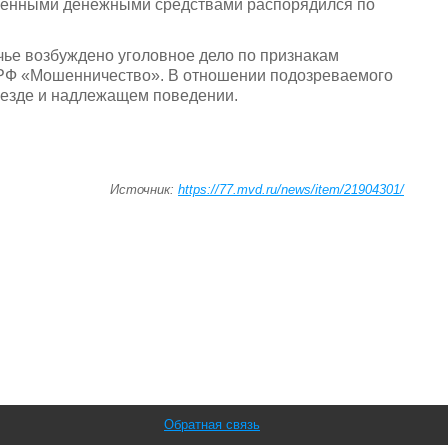
ченными денежными средствами распорядился по
ье возбуждено уголовное дело по признакам
К РФ «Мошенничество». В отношении подозреваемого
ыезде и надлежащем поведении.
Источник:
https://77.mvd.ru/news/item/21904301/
Обратная связь