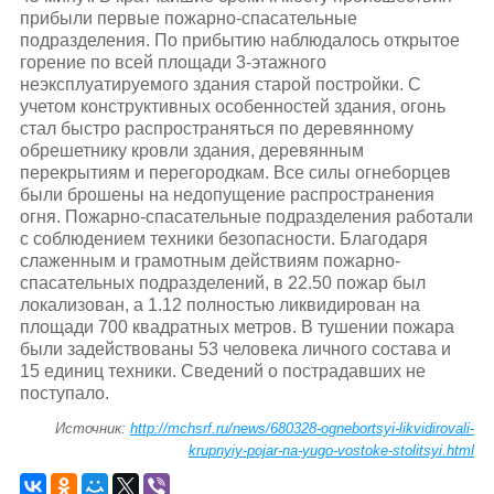
прибыли первые пожарно-спасательные
подразделения. По прибытию наблюдалось открытое
горение по всей площади 3-этажного
неэксплуатируемого здания старой постройки. С
учетом конструктивных особенностей здания, огонь
стал быстро распространяться по деревянному
обрешетнику кровли здания, деревянным
перекрытиям и перегородкам. Все силы огнеборцев
были брошены на недопущение распространения
огня. Пожарно-спасательные подразделения работали
с соблюдением техники безопасности. Благодаря
слаженным и грамотным действиям пожарно-
спасательных подразделений, в 22.50 пожар был
локализован, а 1.12 полностью ликвидирован на
площади 700 квадратных метров. В тушении пожара
были задействованы 53 человека личного состава и
15 единиц техники. Сведений о пострадавших не
поступало.
Источник:
http://mchsrf.ru/news/680328-ognebortsyi-likvidirovali-
krupnyiy-pojar-na-yugo-vostoke-stolitsyi.html