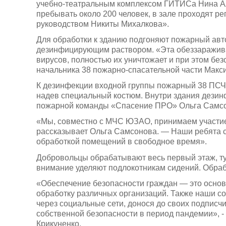
учебно-театральным комплексом ГИТИСа Нина Ал
пребывать около 200 человек, в зале проходят ре
руководством Никиты Михалкова».
Для обработки к зданию подгоняют пожарный авт
дезинфицирующим раствором. «Эта обеззаражив
вирусов, полностью их уничтожает и при этом без
начальника 38 пожарно-спасательной части Мак
К дезинфекции входной группы пожарный 38 ПСЧ
надев специальный костюм. Внутри здания дези
пожарной команды «Спасение ПРО» Ольга Самсо
«Мы, совместно с МЧС ЮЗАО, принимаем участие 
рассказывает Ольга Самсонова. — Наши ребята 
обработкой помещений в свободное время».
Добровольцы обрабатывают весь первый этаж, ту
внимание уделяют подлокотникам сидений. Обраб
«Обеспечение безопасности граждан — это осно
обработку различных организаций. Также наши с
через социальные сети, донося до своих подпис
собственной безопасности в период пандемии», 
Крикуненко.