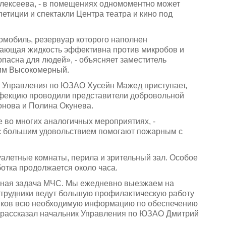
ексеева, - в помещениях одномоментно может
петиции и спектакли Центра театра и кино под
омобиль, резервуар которого наполнен
ающая жидкость эффективна против микробов и
опасна для людей», - объясняет заместитель
сим Высокомерный.
 Управления по ЮЗАО Хусейн Мажед приступает,
нфекцию проводили представители добровольной
нова и Полина Окунева.
во многих аналогичных мероприятиях, -
с большим удовольствием помогают пожарным с
алетные комнаты, перила и зрительный зал. Особое
отка продолжается около часа.
вная задача МЧС. Мы ежедневно выезжаем на
отрудники ведут большую профилактическую работу
чиков всю необходимую информацию по обеспечению
- рассказал начальник Управления по ЮЗАО Дмитрий