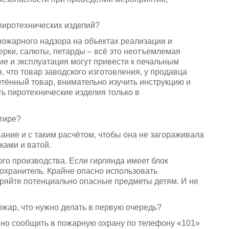
 пиротехнических изделий?
пожарного надзора на объектах реализации и
ерки, салюты, петарды – всё это неотъемлемая
ие и эксплуатация могут привести к печальным
 что товар заводского изготовления, у продавца
тённый товар, внимательно изучить инструкцию и
ть пиротехнические изделия только в
ртире?
вание и с таким расчётом, чтобы она не загораживала
ками и ватой.
ого производства. Если гирлянда имеет блок
охранитель. Крайне опасно использовать
еряйте потенциально опасные предметы детям. И не
пожар, что нужно делать в первую очередь?
нно сообщить в пожарную охрану по телефону «101»