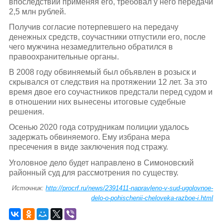
впоследствии применяя его, требовал у него передачи
2,5 млн рублей.
Получив согласие потерпевшего на передачу
денежных средств, соучастники отпустили его, после
чего мужчина незамедлительно обратился в
правоохранительные органы.
В 2008 году обвиняемый был объявлен в розыск и
скрывался от следствия на протяжении 12 лет. За это
время двое его соучастников предстали перед судом и
в отношении них вынесены итоговые судебные
решения.
Осенью 2020 года сотрудникам полиции удалось
задержать обвиняемого. Ему избрана мера
пресечения в виде заключения под стражу.
Уголовное дело будет направлено в Симоновский
районный суд для рассмотрения по существу.
Источник:
http://procrf.ru/news/2391411-napravleno-v-sud-ugolovnoe-
delo-o-pohischenii-cheloveka-razboe-i.html