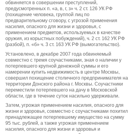
обвиняется в совершении преступлений,
предусмотренных п. «а, в, г, з» ч. 2 ст. 126 УК РФ
(похищение человека, группой лиц по
предварительному сговору, с угрозой применения
насилия, опасного для жизни и здоровья, с
применением предметов, используемых в качестве
оружия, из корыстных побуждений), ч. 2 ст. 162 УК РФ
(разбой), п. «б» ч. 3 ст. 163 УК РФ (вымогательство).
Установлено, в декабре 2007 года обвиняемый
совместно с тремя соучастниками, зная о наличии у
потерпевшего крупной денежной суммы и его
намерении купить недвижимость в центре Москвы,
совершил похищение столичного предпринимателя на
территории Донского района г. Москвы. Соучастники
переместили потерпевшего на дачу в Московской
области, где в течение суток насильно удерживали.
Затем, угрожая применением насилия, опасного для
жизни и здоровья, совместно с соучастниками похитил
принадлежащее потерпевшему имущество на сумму
95 тыс. рублей, а также угрожая применением
насилия, опасного для жизни и здоровья и