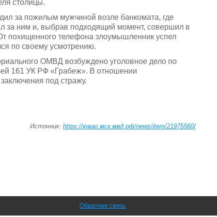
еля столицы.
дил за пожилым мужчиной возле банкомата, где
л за ним и, выбрав подходящий момент, совершил в
От похищенного телефона злоумышленник успел
ся по своему усмотрению.
ориального ОМВД возбуждено уголовное дело по
ьей 161 УК РФ «Грабеж». В отношении
заключения под стражу.
Источник:
https://ювао.мск.мвд.рф/news/item/21975560/
Обратная связь