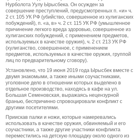
Нурболота Уулу Ырысбека. Он осужден за
совершение преступлений, предусмотренных п. «и» ч.
2 ст. 105 УК РФ (убийство, совершенное из хулиганских
побуждений), п. «а, в» ч. 2 ст. 115 УК РФ (умышленное
причинение легкого вреда здоровью, совершенное из
хулиганских побуждений, с применением предметов,
используемых в качестве оружия), ч. 2 ст. 213 УК РФ
(хулиганство, совершенное, с применением
предметов, используемых в качестве оружия, группой
лиц по предварительному сговору).
Установлено, что 19 июня 2019 года Ырысбек вместе с
двумя знакомыми, а также иными соучастниками,
уголовное дело в отношении которых выделено в
отдельное производство, находясь в кафе на ул.
Большая Семеновская, выражаясь нецензурной
бранью, беспричинно спровоцировали конфликт с
другими посетителями.
Приискав палки и ножи, которые намеревались
использовать в качестве оружия, обвиняемый и его
соучастники, а также другие участники конфликта
переместились на детскую площадку около одного из