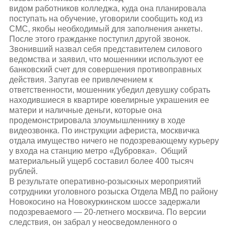
видом работников колледжа, куда она планировала
поступать на обучение, уговорили сообщить код из
СМС, якобы необходимый для заполнения анкеты.
После этого гражданке поступил другой звонок.
Звонивший назвал себя представителем силового
ведомства и заявил, что мошенники используют ее
банковский счет для совершения противоправных
действия. Запугав ее привлечением к
ответственности, мошенник убедил девушку собрать
находившиеся в квартире ювелирные украшения ее
матери и наличные деньги, которые она
продемонстрировала злоумышленнику в ходе
видеозвонка. По инструкции афериста, москвичка
отдала имущество ничего не подозревающему курьеру
у входа на станцию метро «Дубровка». Общий
материальный ущерб составил более 400 тысяч
рублей.
В результате оперативно-розыскных мероприятий
сотрудники уголовного розыска Отдела МВД по району
Новокосино на Новокуркинском шоссе задержали
подозреваемого — 20-летнего москвича. По версии
следствия, он забрал у неосведомленного о