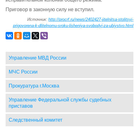
Приговор в законную силу не вступил.
Источник:
http://procrf.ru/news/2402427-jitelnitsa-stolitsyi-
prigovorena-k-dlitelnomu-sroku-lisheniya-svobodyi-za-ubiystvo.html
Управление МВД России
МЧС России
Прокуратура г.Москва
Управление Федеральной службы судебных
приставов
Следственный комитет