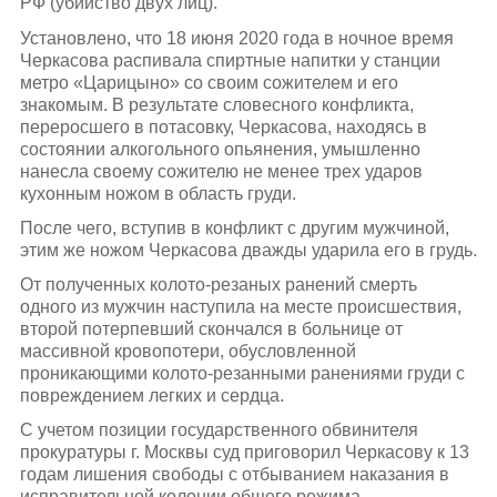
РФ (убийство двух лиц).
Установлено, что 18 июня 2020 года в ночное время
Черкасова распивала спиртные напитки у станции
метро «Царицыно» со своим сожителем и его
знакомым. В результате словесного конфликта,
переросшего в потасовку, Черкасова, находясь в
состоянии алкогольного опьянения, умышленно
нанесла своему сожителю не менее трех ударов
кухонным ножом в область груди.
После чего, вступив в конфликт с другим мужчиной,
этим же ножом Черкасова дважды ударила его в грудь.
От полученных колото-резаных ранений смерть
одного из мужчин наступила на месте происшествия,
второй потерпевший скончался в больнице от
массивной кровопотери, обусловленной
проникающими колото-резанными ранениями груди с
повреждением легких и сердца.
С учетом позиции государственного обвинителя
прокуратуры г. Москвы суд приговорил Черкасову к 13
годам лишения свободы с отбыванием наказания в
исправительной колонии общего режима.