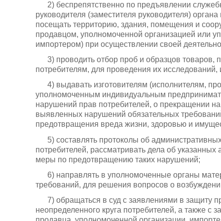
2) беспрепятственно по предъявлении служебн
руководителя (заместителя руководителя) органа
посещать территорию, здания, помещения и соор
продавцом, уполномоченной организацией или 
импортером) при осуществлении своей деятельно
3) проводить отбор проб и образцов товаров,
потребителям, для проведения их исследований,
4) выдавать изготовителям (исполнителям, п
уполномоченным индивидуальным предпринимате
нарушений прав потребителей, о прекращении на
выявленных нарушений обязательных требований
предотвращения вреда жизни, здоровью и имущес
5) составлять протоколы об административны
потребителей, рассматривать дела об указанных
меры по предотвращению таких нарушений;
6) направлять в уполномоченные органы мат
требований, для решения вопросов о возбуждени
7) обращаться в суд с заявлениями в защиту 
неопределенного круга потребителей, а также с з
продавца, уполномоченной организации, импорте