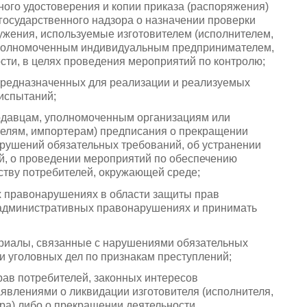
ого удостоверения и копии приказа (распоряжения)
 государственного надзора о назначении проверки
ужения, используемые изготовителем (исполнителем,
уполномоченным индивидуальным предпринимателем,
сти, в целях проведения мероприятий по контролю;
 предназначенных для реализации и реализуемых
 испытаний;
родавцам, уполномоченным организациям или
лям, импортерам) предписания о прекращении
рушений обязательных требований, об устранении
, о проведении мероприятий по обеспечению
тву потребителей, окружающей среде;
х правонарушениях в области защиты прав
 административных правонарушениях и принимать
ериалы, связанные с нарушениями обязательных
и уголовных дел по признакам преступлений;
прав потребителей, законных интересов
аявлениями о ликвидации изготовителя (исполнителя,
ра) либо о прекращении деятельности