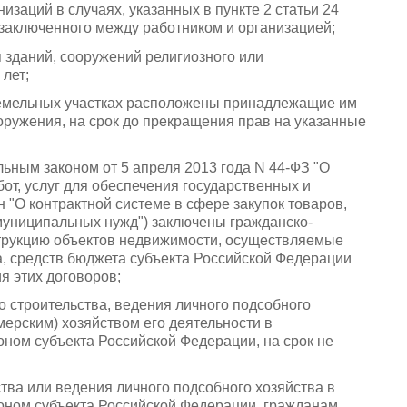
изаций в случаях, указанных в пункте 2 статьи 24
, заключенного между работником и организацией;
 зданий, сооружений религиозного или
 лет;
 земельных участках расположены принадлежащие им
оружения, на срок до прекращения прав на указанные
льным законом от 5 апреля 2013 года N 44-ФЗ "О
бот, услуг для обеспечения государственных и
 "О контрактной системе в сфере закупок товаров,
 муниципальных нужд") заключены гражданско-
струкцию объектов недвижимости, осуществляемые
а, средств бюджета субъекта Российской Федерации
я этих договоров;
 строительства, ведения личного подсобного
ерским) хозяйством его деятельности в
ном субъекта Российской Федерации, на срок не
тва или ведения личного подсобного хозяйства в
ном субъекта Российской Федерации, гражданам,