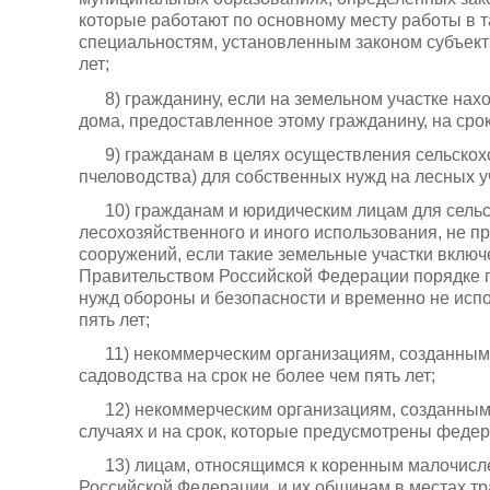
которые работают по основному месту работы в 
специальностям, установленным законом субъект
лет;
8) гражданину, если на земельном участке на
дома, предоставленное этому гражданину, на ср
9) гражданам в целях осуществления сельскох
пчеловодства) для собственных нужд на лесных уч
10) гражданам и юридическим лицам для сельс
лесохозяйственного и иного использования, не п
сооружений, если такие земельные участки вклю
Правительством Российской Федерации порядке п
нужд обороны и безопасности и временно не испо
пять лет;
11) некоммерческим организациям, созданным
садоводства на срок не более чем пять лет;
12) некоммерческим организациям, созданным
случаях и на срок, которые предусмотрены феде
13) лицам, относящимся к коренным малочисл
Российской Федерации, и их общинам в местах т