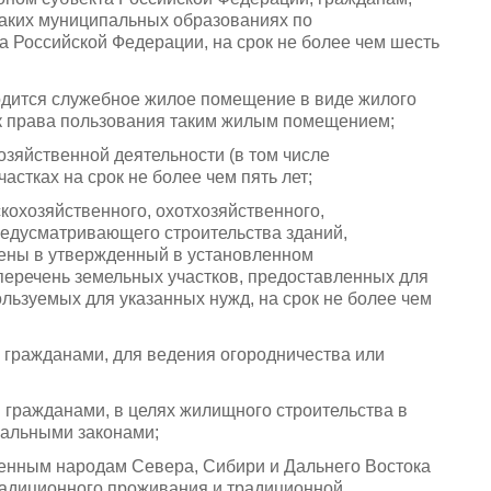
таких муниципальных образованиях по
а Российской Федерации, на срок не более чем шесть
ходится служебное жилое помещение в виде жилого
ок права пользования таким жилым помещением;
озяйственной деятельности (в том числе
астках на срок не более чем пять лет;
кохозяйственного, охотхозяйственного,
редусматривающего строительства зданий,
чены в утвержденный в установленном
еречень земельных участков, предоставленных для
льзуемых для указанных нужд, на срок не более чем
 гражданами, для ведения огородничества или
 гражданами, в целях жилищного строительства в
ральными законами;
енным народам Севера, Сибири и Дальнего Востока
радиционного проживания и традиционной