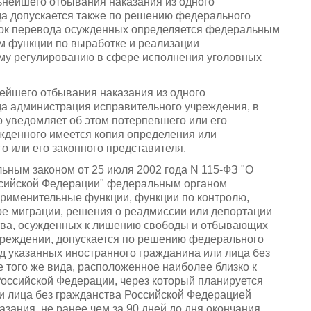
льнейшего отбывания наказания из одного
ида допускается также по решению федерального
док перевода осужденных определяется федеральным
м функции по выработке и реализации
ому регулированию в сфере исполнения уголовных
нейшего отбывания наказания из одного
да администрация исправительного учреждения, в
 уведомляет об этом потерпевшего или его
ужденного имеется копия определения или
 или его законного представителя.
льным законом от 25 июля 2002 года N 115-ФЗ "О
ссийской Федерации" федеральным органом
рименительные функции, функции по контролю,
ре миграции, решения о реадмиссии или депортации
ства, осужденных к лишению свободы и отбывающих
чреждении, допускается по решению федерального
д указанных иностранного гражданина или лица без
 того же вида, расположенное наиболее близко к
Российской Федерации, через который планируется
и лица без гражданства Российской Федерацией
зания, не ранее чем за 90 дней до дня окончания