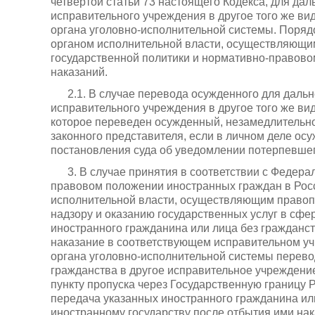
четвертой статьи 73 настоящего Кодекса, для да
исправительного учреждения в другое того же в
органа уголовно-исполнительной системы. Поря
органом исполнительной власти, осуществляющи
государственной политики и нормативно-правов
наказаний.
2.1. В случае перевода осужденного для даль
исправительного учреждения в другое того же ви
которое переведен осужденный, незамедлительно
законного представителя, если в личном деле ос
постановления суда об уведомлении потерпевшего
3. В случае принятия в соответствии с Федера
правовом положении иностранных граждан в Ро
исполнительной власти, осуществляющим правоп
надзору и оказанию государственных услуг в сфе
иностранного гражданина или лица без граждан
наказание в соответствующем исправительном у
органа уголовно-исполнительной системы перево
гражданства в другое исправительное учреждение
пункту пропуска через Государственную границу 
передача указанных иностранного гражданина ил
иностранному государству после отбытия ими нака