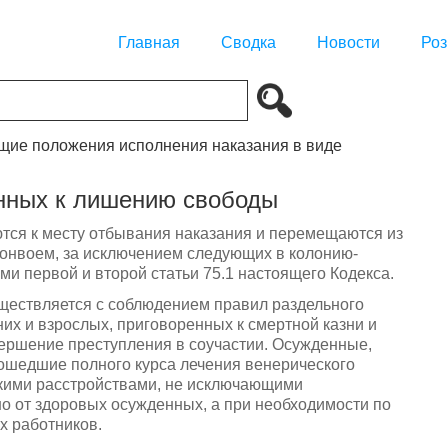
Главная
Сводка
Новости
Роз
бщие положения исполнения наказания в виде
нных к лишению свободы
тся к месту отбывания наказания и перемещаются из
конвоем, за исключением следующих в колонию-
ми первой и второй статьи 75.1 настоящего Кодекса.
ществляется с соблюдением правил раздельного
х и взрослых, приговоренных к смертной казни и
вершение преступления в соучастии. Осужденные,
ошедшие полного курса лечения венерического
кими расстройствами, не исключающими
о от здоровых осужденных, а при необходимости по
х работников.