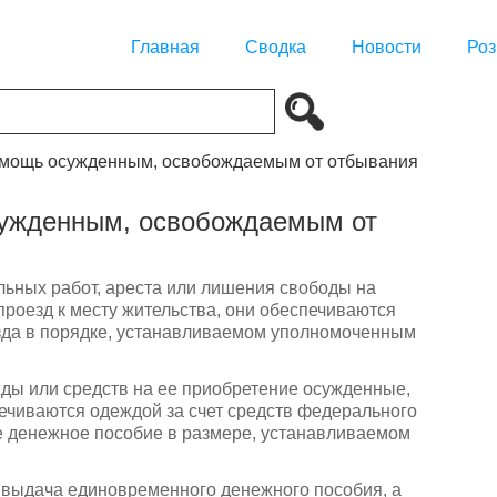
Главная
Сводка
Новости
Роз
омощь осужденным, освобождаемым от отбывания
сужденным, освобождаемым от
ьных работ, ареста или лишения свободы на
роезд к месту жительства, они обеспечиваются
зда в порядке, устанавливаемом уполномоченным
жды или средств на ее приобретение осужденные,
чиваются одеждой за счет средств федерального
 денежное пособие в размере, устанавливаемом
, выдача единовременного денежного пособия, а