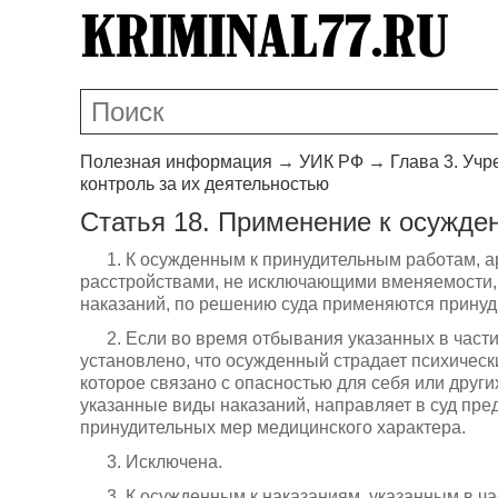
Полезная информация
→
УИК РФ
→
Глава 3. Уч
контроль за их деятельностью
Статья 18. Применение к осужде
1. К осужденным к принудительным работам, 
расстройствами, не исключающими вменяемости
наказаний, по решению суда применяются принуд
2. Если во время отбывания указанных в част
установлено, что осужденный страдает психичес
которое связано с опасностью для себя или друг
указанные виды наказаний, направляет в суд пр
принудительных мер медицинского характера.
3. Исключена.
3. К осужденным к наказаниям, указанным в ч