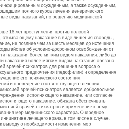
Ч-инфицированным осужденным, а также осужденным,
ошедшим полного курса лечения венерического
ные виды наказаний, по решению медицинской
рше 18 лет преступления против половой
и, отбывающему наказание в виде лишения свободы,
ние, не позднее чем за шесть месяцев до истечения
 ходатайства об условно-досрочном освобождении от
ти наказания более мягким видом наказания, либо до
ти наказания более мягким видом наказания обязана
ей врачей-психиатров для решения вопроса о
сексуального предпочтения (педофилии) и определения
учшение его психического состояния,
ний и проведение соответствующего лечения.
омиссией врачей-психиатров является добровольное
учреждения, исполняющего наказание, или согласие
 исполняющего наказание, обязана обеспечивать
миссией врачей-психиатров и применение к нему
вования мер медицинского характера. Очередное
инициативе лечащего врача, в том числе в случае,
 к выводу о необходимости изменения мер