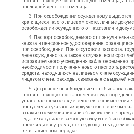
соответствующее число последнего месяца, а есл
последний день этого месяца.
3. При освобождении осужденному выдаются п
хранящиеся на его лицевом счете, личные докуме
освобождении осужденного от наказания и докуме
4. Паспорт освобождаемого от принудительных
книжка и пенсионное удостоверение, хранящиеся 
при освобождении. При отсутствии паспорта, тру
деле осужденного, а также в случае, если срок д
исправительного учреждения заблаговременно пр
необходимости получения нового паспорта расход
средств, находящихся на лицевом счете осужденн
лицевом счете, расходы, связанные с выдачей нов
5. Досрочное освобождение от отбывания нак
соответствующих постановления суда, определени
установленном порядке решения о применении к о
поступления указанных документов после окончан
актами о помиловании или об амнистии не преду
суда не вступило в законную силу и не было обж
производится утром дня, следующего за днем ис
в кассационном порядке.