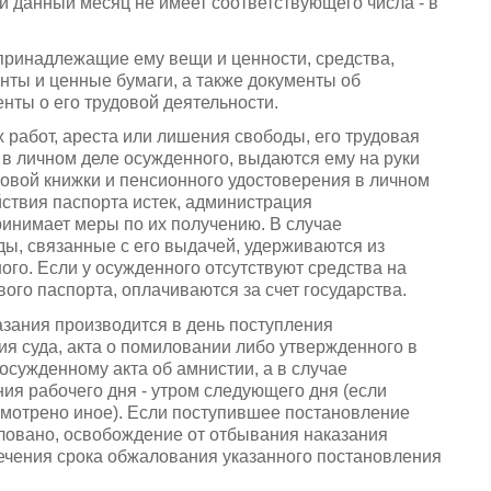
и данный месяц не имеет соответствующего числа - в
ринадлежащие ему вещи и ценности, средства,
нты и ценные бумаги, а также документы об
нты о его трудовой деятельности.
 работ, ареста или лишения свободы, его трудовая
в личном деле осужденного, выдаются ему на руки
довой книжки и пенсионного удостоверения в личном
ействия паспорта истек, администрация
инимает меры по их получению. В случае
ы, связанные с его выдачей, удерживаются из
ого. Если у осужденного отсутствуют средства на
ого паспорта, оплачиваются за счет государства.
азания производится в день поступления
я суда, акта о помиловании либо утвержденного в
сужденному акта об амнистии, а в случае
ия рабочего дня - утром следующего дня (если
смотрено иное). Если поступившее постановление
аловано, освобождение от отбывания наказания
течения срока обжалования указанного постановления