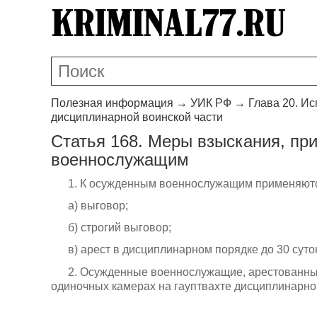
Полезная информация
→
УИК РФ
→
Глава 20. И
дисциплинарной воинской части
Статья 168. Меры взыскания, п
военнослужащим
1. К осужденным военнослужащим применяют
а) выговор;
б) строгий выговор;
в) арест в дисциплинарном порядке до 30 суто
2. Осужденные военнослужащие, арестованны
одиночных камерах на гауптвахте дисциплинарной