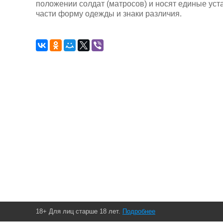
положении солдат (матросов) и носят единые ус
части форму одежды и знаки различия.
18+ Для лиц старше 18 лет.
Подробнее