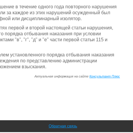
ршение в течение одного года повторного нарушения
сли за каждое из этих нарушений осужденный был
фной или дисциплинарный изолятор.
тях первой и второй настоящей статьи нарушения,
о порядка отбывания наказания при условии
ми "в", "г", "д" и "е" части первой статьи 115 и
лем установленного порядка отбывания наказания
реждения по представлению администрации
ложением взыскания.
Актуальная информация на сайте
Консультант Плюс
Обратная связь