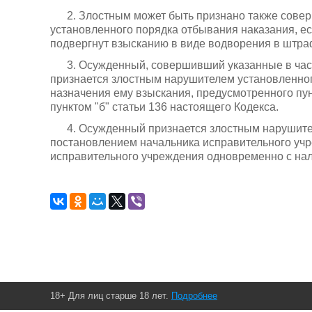
2. Злостным может быть признано также сове
установленного порядка отбывания наказания, е
подвергнут взысканию в виде водворения в штра
3. Осужденный, совершивший указанные в час
признается злостным нарушителем установленног
назначения ему взыскания, предусмотренного пункта
пунктом "б" статьи 136 настоящего Кодекса.
4. Осужденный признается злостным нарушите
постановлением начальника исправительного уч
исправительного учреждения одновременно с на
18+ Для лиц старше 18 лет.
Подробнее