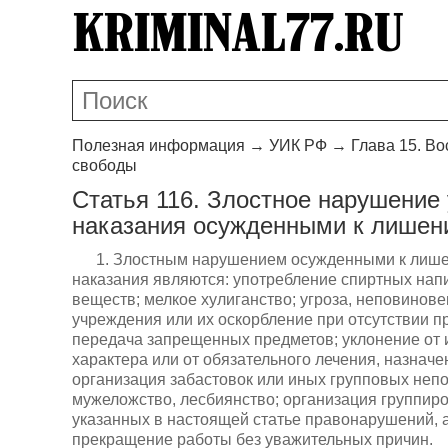
Полезная информация
→
УИК РФ
→
Глава 15. В
свободы
Статья 116. Злостное нарушение
наказания осужденными к лишен
1. Злостным нарушением осужденными к лише
наказания являются: употребление спиртных напи
веществ; мелкое хулиганство; угроза, неповино
учреждения или их оскорбление при отсутствии п
передача запрещенных предметов; уклонение от
характера или от обязательного лечения, назнач
организация забастовок или иных групповых непо
мужеложство, лесбиянство; организация группир
указанных в настоящей статье правонарушений, а 
прекращение работы без уважительных причин.