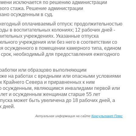
емени исключается по решению администрации
ового стажа. Решение администрации
ано осужденным в суд.
жегодный оплачиваемый отпуск: продолжительностью
ды в воспитательных колониях; 12 рабочих дней -
ительных учреждениях. Указанные отпуска
льного учреждения или без него в соответствии со
ия осужденного в помещении камерного типа, едином
 срок, необходимый для предоставления ежегодного
работки или образцово выполняющим
акже на работах с вредными или опасными условиями
ах Крайнего Севера и приравненных к ним
ию осужденным, являющимся инвалидами первой или
 лет и осужденным женщинам старше 55 лет
уска может быть увеличена до 18 рабочих дней, а
 дней.
Актуальная информация на сайте
Консультант Плюс