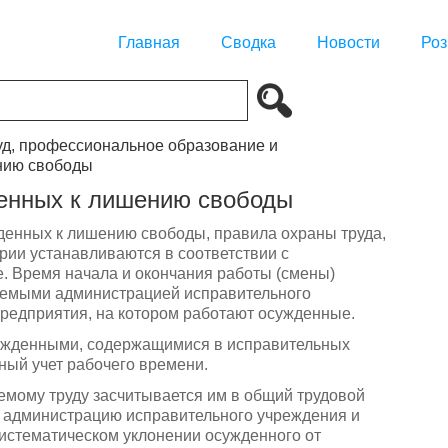
Главная
Сводка
Новости
Роз
руд, профессиональное образование и
нию свободы
денных к лишению свободы
денных к лишению свободы, правила охраны труда,
рии устанавливаются в соответствии с
. Время начала и окончания работы (смены)
аемыми администрацией исправительного
редприятия, на котором работают осужденные.
сужденными, содержащимися в исправительных
ный учет рабочего времени.
емому труду засчитывается им в общий трудовой
на администрацию исправительного учреждения и
систематическом уклонении осужденного от