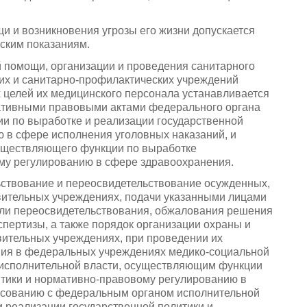
щи и возникновения угрозы его жизни допускается
ским показаниям.
 помощи, организации и проведения санитарного
их и санитарно-профилактических учреждений
х целей их медицинского персонала устанавливается
ативными правовыми актами федерального органа
и по выработке и реализации государственной
 в сфере исполнения уголовных наказаний, и
существляющего функции по выработке
му регулированию в сфере здравоохранения.
льствование и переосвидетельствование осужденных,
ительных учреждениях, подачи указанными лицами
или переосвидетельствования, обжалования решения
пертизы, а также порядок организации охраны и
ительных учреждениях, при проведении их
ния в федеральных учреждениях медико-социальной
исполнительной власти, осуществляющим функции
итики и нормативно-правовому регулированию в
ласованию с федеральным органом исполнительной
 реализации государственной политики и