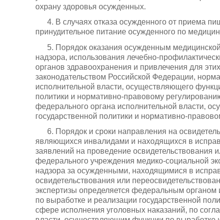
охрану здоровья осужденных.
4. В случаях отказа осужденного от приема пи
принудительное питание осужденного по медицин
5. Порядок оказания осужденным медицинской
надзора, использования лечебно-профилактическ
органов здравоохранения и привлечения для эти
законодательством Российской Федерации, норм
исполнительной власти, осуществляющего функци
политики и нормативно-правовому регулированию
федерального органа исполнительной власти, о
государственной политики и нормативно-правово
6. Порядок и сроки направления на освидете
являющихся инвалидами и находящихся в исправ
заявлений на проведение освидетельствования 
федерального учреждения медико-социальной экс
надзора за осужденными, находящимися в исправ
освидетельствования или переосвидетельствова
экспертизы определяется федеральным органом 
по выработке и реализации государственной пол
сфере исполнения уголовных наказаний, по сог
власти, осуществляющим функции по выработке и