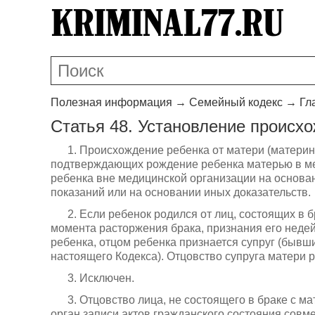
Полезная информация
→
Семейный кодекс
→
Гл
Статья 48. Установление происх
1. Происхождение ребенка от матери (материн
подтверждающих рождение ребенка матерью в ме
ребенка вне медицинской организации на основа
показаний или на основании иных доказательств.
2. Если ребенок родился от лиц, состоящих в б
момента расторжения брака, признания его неде
ребенка, отцом ребенка признается супруг (бывши
настоящего Кодекса). Отцовство супруга матери р
3. Исключен.
3. Отцовство лица, не состоящего в браке с м
орган записи актов гражданского состояния совм