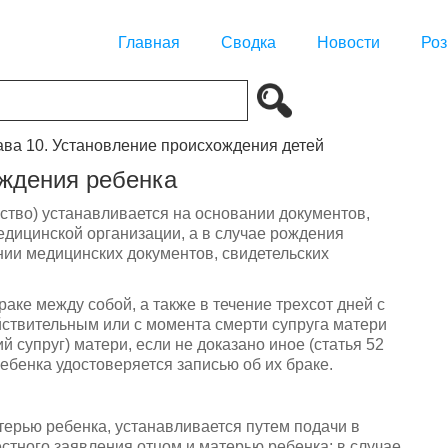
Главная
Сводка
Новости
Роз
ава 10. Установление происхождения детей
ождения ребенка
ство) устанавливается на основании документов,
дицинской организации, а в случае рождения
нии медицинских документов, свидетельских
раке между собой, а также в течение трехсот дней с
йствительным или с момента смерти супруга матери
й супруг) матери, если не доказано иное (статья 52
ебенка удостоверяется записью об их браке.
атерью ребенка, устанавливается путем подачи в
естного заявления отцом и матерью ребенка; в случае