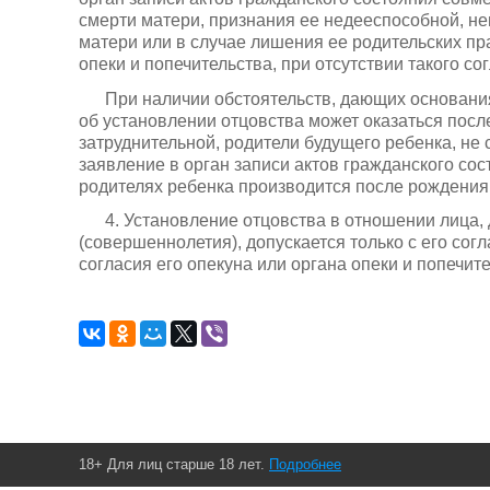
смерти матери, признания ее недееспособной, н
матери или в случае лишения ее родительских пра
опеки и попечительства, при отсутствии такого со
При наличии обстоятельств, дающих основания
об установлении отцовства может оказаться пос
затруднительной, родители будущего ребенка, не 
заявление в орган записи актов гражданского со
родителях ребенка производится после рождения
4. Установление отцовства в отношении лица,
(совершеннолетия), допускается только с его согл
согласия его опекуна или органа опеки и попечите
18+ Для лиц старше 18 лет.
Подробнее