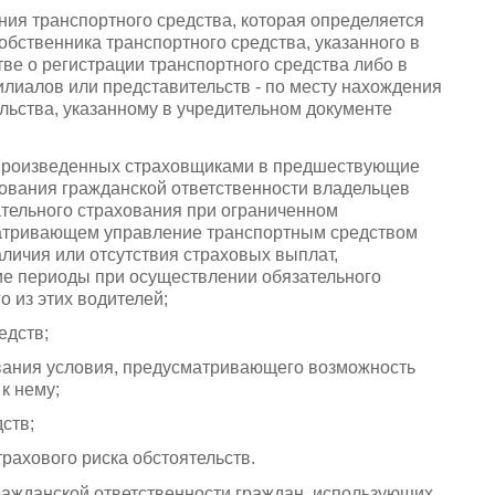
ия транспортного средства, которая определяется
обственника транспортного средства, указанного в
тве о регистрации транспортного средства либо в
илиалов или представительств - по месту нахождения
льства, указанному в учредительном документе
, произведенных страховщиками в предшествующие
ования гражданской ответственности владельцев
зательного страхования при ограниченном
матривающем управление транспортным средством
личия или отсутствия страховых выплат,
е периоды при осуществлении обязательного
 из этих водителей;
едств;
ования условия, предусматривающего возможность
к нему;
ств;
рахового риска обстоятельств.
гражданской ответственности граждан, использующих