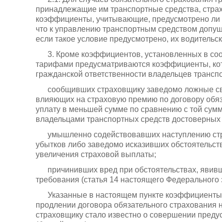
принадлежащие им транспортные средства, стра
коэффициенты, учитывающие, предусмотрено ли д
что к управлению транспортным средством допущ
если такое условие предусмотрено, их водительски
3. Кроме коэффициентов, установленных в соо
тарифами предусматриваются коэффициенты, ко
гражданской ответственности владельцев трансп
сообщивших страховщику заведомо ложные св
влияющих на страховую премию по договору обяза
уплату в меньшей сумме по сравнению с той сум
владельцами транспортных средств достоверных
умышленно содействовавших наступлению стр
убытков либо заведомо исказивших обстоятельств
увеличения страховой выплаты;
причинивших вред при обстоятельствах, явив
требования (статья 14 настоящего Федерального 
Указанные в настоящем пункте коэффициенты
продлении договора обязательного страхования н
страховщику стало известно о совершении пред