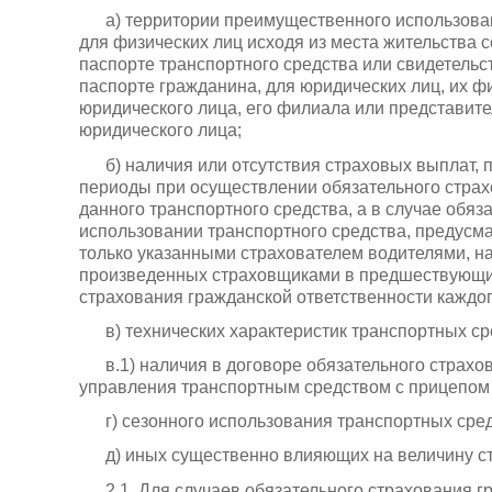
а) территории преимущественного использован
для физических лиц исходя из места жительства с
паспорте транспортного средства или свидетельс
паспорте гражданина, для юридических лиц, их ф
юридического лица, его филиала или представите
юридического лица;
б) наличия или отсутствия страховых выплат
периоды при осуществлении обязательного страх
данного транспортного средства, а в случае обя
использовании транспортного средства, предус
только указанными страхователем водителями, на
произведенных страховщиками в предшествующи
страхования гражданской ответственности каждого
в) технических характеристик транспортных ср
в.1) наличия в договоре обязательного страх
управления транспортным средством с прицепом 
г) сезонного использования транспортных сред
д) иных существенно влияющих на величину ст
2.1. Для случаев обязательного страхования 