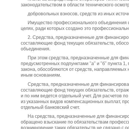
законодательством в области технического осмот
добровольных взносов, средств из иных источ
Имущество профессионального объединения с
целях, ради которых создано это профессиональ
2. Средства, предназначенные для финансиро
составляющие фонд текущих обязательств, обос
объединения.
При этом средства, предназначенные для фи
предусмотренных подпунктами "а" и "б" пункта 1,
закона, обособляются от средств, направляемых
иным основаниям.
Средства, предназначенные для финансирован
составляющие фонд текущих обязательств, отра
и по ним ведется отдельный учет. Для расчетов п
из указанных видов компенсационных выплат, п
отдельный банковский счет.
На средства, предназначенные для финансир
обращено взыскание по обязательствам професс
возникновение таких обязательств не связано с