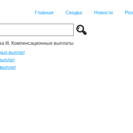
Главная
Сводка
Новости
Роз
ва III. Компенсационные выплаты
нных выплат
выплат
 выплат