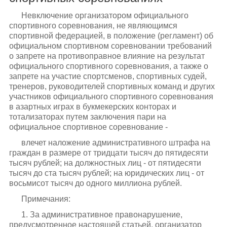
Невключение организатором официального
спортивного соревнования, не являющимся
спортивной федерацией, в положение (регламент) об
официальном спортивном соревновании требований
о запрете на противоправное влияние на результат
официального спортивного соревнования, а также о
запрете на участие спортсменов, спортивных судей,
тренеров, руководителей спортивных команд и других
участников официального спортивного соревнования
в азартных играх в букмекерских конторах и
тотализаторах путем заключения пари на
официальное спортивное соревнование -
влечет наложение административного штрафа на
граждан в размере от тридцати тысяч до пятидесяти
тысяч рублей; на должностных лиц - от пятидесяти
тысяч до ста тысяч рублей; на юридических лиц - от
восьмисот тысяч до одного миллиона рублей.
Примечания:
1. За административное правонарушение,
предусмотренное настоящей статьей, организатор