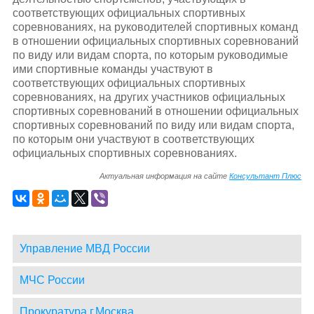
соответствующих официальных спортивных
соревнованиях, на руководителей спортивных команд
в отношении официальных спортивных соревнований
по виду или видам спорта, по которым руководимые
ими спортивные команды участвуют в
соответствующих официальных спортивных
соревнованиях, на других участников официальных
спортивных соревнований в отношении официальных
спортивных соревнований по виду или видам спорта,
по которым они участвуют в соответствующих
официальных спортивных соревнованиях.
Актуальная информация на сайте
Консультант Плюс
Управление МВД России
МЧС России
Прокуратура г.Москва