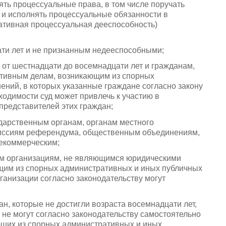
ть процессуальные права, в том числе поручать
 и исполнять процессуальные обязанности в
ативная процессуальная дееспособность)
ати лет и не признанным недееспособными;
 от шестнадцати до восемнадцати лет и гражданам,
ативным делам, возникающим из спорных
ний, в которых указанные граждане согласно закону
ходимости суд может привлечь к участию в
представителей этих граждан;
ударственным органам, органам местного
миссиям референдума, общественным объединениям,
некоммерческим;
м организациям, не являющимся юридическими
щим из спорных административных и иных публичных
ганизации согласно законодательству могут
н, которые не достигли возраста восемнадцати лет,
 не могут согласно законодательству самостоятельно
ющих из спорных административных и иных