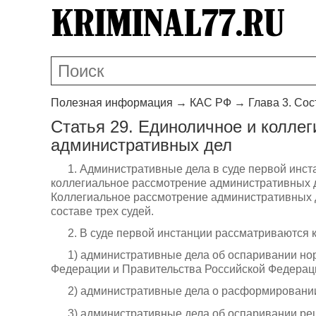
Полезная информация
→
КАС РФ
→
Глава 3. Сос
Статья 29. Единоличное и колле
административных дел
1. Административные дела в суде первой инст
коллегиальное рассмотрение административных д
Коллегиальное рассмотрение административных д
составе трех судей.
2. В суде первой инстанции рассматриваются 
1) административные дела об оспаривании но
Федерации и Правительства Российской Федерац
2) административные дела о расформировании
3) административные дела об оспаривании ре