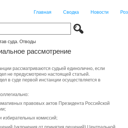
Главная
Сводка
Новости
Роз
тав суда. Отводы
гиальное рассмотрение
анции рассматриваются судьей единолично, если
ел не предусмотрено настоящей статьей.
ел в суде первой инстанции осуществляется в
коллегиально:
рмативных правовых актов Президента Российской
ии;
 избирательных комиссий;
шений (уклонения от принятия решений) Центральной