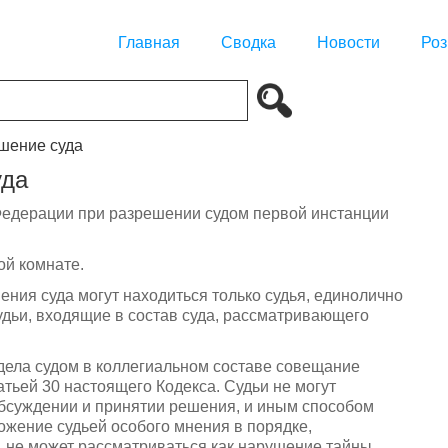
Главная
Сводка
Новости
Роз
ешение суда
уда
Федерации при разрешении судом первой инстанции
ой комнате.
ения суда могут находиться только судья, единолично
дьи, входящие в состав суда, рассматривающего
дела судом в коллегиальном составе совещание
атьей 30 настоящего Кодекса. Судьи не могут
обсуждении и принятии решения, и иным способом
ожение судьей особого мнения в порядке,
, не может рассматриваться как нарушение тайны