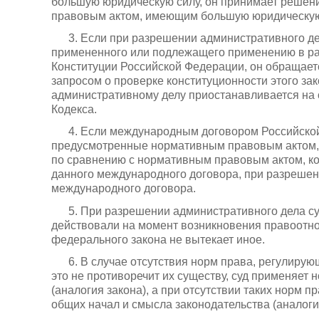
большую юридическую силу, он принимает решени
правовым актом, имеющим большую юридическую
3. Если при разрешении административного дел
примененного или подлежащего применению в р
Конституции Российской Федерации, он обращает
запросом о проверке конституционности этого зак
административному делу приостанавливается на о
Кодекса.
4. Если международным договором Российско
предусмотренные нормативным правовым актом
по сравнению с нормативным правовым актом, к
данного международного договора, при разреше
международного договора.
5. При разрешении административного дела с
действовали на момент возникновения правоотно
федерального закона не вытекает иное.
6. В случае отсутствия норм права, регулиру
это не противоречит их существу, суд применяе
(аналогия закона), а при отсутствии таких норм 
общих начал и смысла законодательства (аналоги