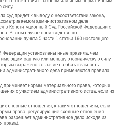
е в соответствии с законом или иным нормативным
 силу.
а суд придет к выводу о несоответствии закона,
ассматриваемом административном деле,
ся в Конституционный Суд Российской Федерации с
она. В этом случае производство по
сновании пункта 5 части 1 статьи 190 настоящего
й Федерации установлены иные правила, чем
, имеющим равную или меньшую юридическую силу
оторым выражено согласие на обязательность
нии административного дела применяются правила
уд применяет нормы материального права, которые
шения с участием административного истца, если из
ющих спорные отношения, к таким отношениям, если
т нормы права, регулирующие сходные отношения
права разрешает административное дело исходя из
я права).