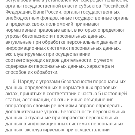
органы государственной власти субъектов Российской
Федерации, Банк России, органы государственных
внебюджетных фондов, иные государственные органы
в пределах своих полномочий принимают
нормативные правовые акты, в которых определяют
угрозы безопасности персональных данных,
актуальные при обработке персональных данных в
информационных системах персональных данных,
эксплуатируемых при осуществлении
соответствующих видов деятельности, с учетом
содержания персональных данных, характера и
способов их обработки.
6. Наряду с угрозами безопасности персональных
данных, определенных в нормативных правовых
актах, принятых в соответствии с частью 5 настоящей
статьи, ассоциации, союзы и иные объединения
операторов своими решениями вправе определить
дополнительные угрозы безопасности персональных
данных, актуальные при обработке персональных
данных в информационных системах персональных
данных, эксплуатируемых при осуществлении