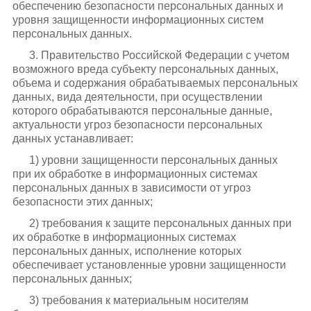
обеспечению безопасности персональных данных и
уровня защищенности информационных систем
персональных данных.
3. Правительство Российской Федерации с учетом
возможного вреда субъекту персональных данных,
объема и содержания обрабатываемых персональных
данных, вида деятельности, при осуществлении
которого обрабатываются персональные данные,
актуальности угроз безопасности персональных
данных устанавливает:
1) уровни защищенности персональных данных
при их обработке в информационных системах
персональных данных в зависимости от угроз
безопасности этих данных;
2) требования к защите персональных данных при
их обработке в информационных системах
персональных данных, исполнение которых
обеспечивает установленные уровни защищенности
персональных данных;
3) требования к материальным носителям