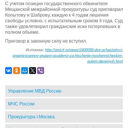
С учетом позиции государственного обвинителя
Мещанской межрайонной прокуратуры суд приговорил
Копытову и Шаброву, каждую к 4 годам лишения
свободы условно, с испытательным сроком 4 года. Суд
также удовлетворил гражданские иски потерпевших в
полном объеме.
Приговор в законную силу не вступил.
Источник:
http://procrf.ru/news/2400089-dve-uchastnitsyi-
organizovannoy-gruppyi-osujdenyi-za-hischenie-moshennicheskim-
putem-denejnyih.html
Управление МВД России
МЧС России
Прокуратура г.Москва