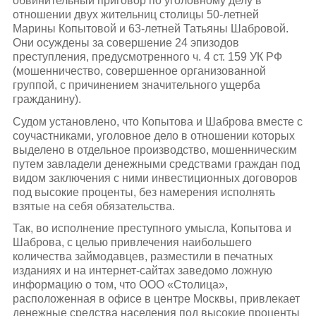
обвинительный приговор по уголовному делу в
отношении двух жительниц столицы 50-летней
Марины Копытовой и 63-летней Татьяны Шабровой.
Они осуждены за совершение 24 эпизодов
преступления, предусмотренного ч. 4 ст. 159 УК РФ
(мошенничество, совершенное организованной
группой, с причинением значительного ущерба
гражданину).
Судом установлено, что Копытова и Шаброва вместе с
соучастниками, уголовное дело в отношении которых
выделено в отдельное производство, мошенническим
путем завладели денежными средствами граждан под
видом заключения с ними инвестиционных договоров
под высокие проценты, без намерения исполнять
взятые на себя обязательства.
Так, во исполнение преступного умысла, Копытова и
Шаброва, с целью привлечения наибольшего
количества займодавцев, разместили в печатных
изданиях и на интернет-сайтах заведомо ложную
информацию о том, что ООО «Столица»,
расположенная в офисе в центре Москвы, привлекает
денежные средства населения под высокие проценты