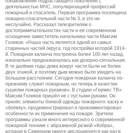
ознакомление подрастающего поколения с
деятельностью МЧС, популяризацией профессий:
пожарный и спасатель. Первая программа посвящена
пожарно-спасательной части № 3, и это не
неслучайно. Рассказал телезрителям о
достопримечательностях части и её современном
оснащении заместитель начальника части Максим
Голиков: «Наша часть является одной из самых
старинных частей округа, год постройки которой 1914-
й. Пожарная каланча построена более 100 лет назад,
изначально предназначалась как дозорно-сигнальная.
В те далёкие годы дома вокруг части были не более
двух этажей, и поэтому дым можно было увидеть на
большом расстоянии. Сегодня пожарная каланча по-
прежнему служит пожарным, но теперь в качестве
сушилки пожарных рукавов». В студию «Гермес ТВ»
Максим Голиков пришёл не с пустыми руками. Он
принёс элементы боевой одежды пожарного: каску и
«боёвку», продемонстрировал и прокомментировал
особенности их применения на пожаре. Зрители
программы узнали много интересного о современной
пожарной технике с абразивной резкой «Кобра»,
которая в Северном округе дислоцируется как раз в