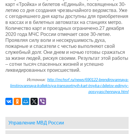
карт «Тройка» и билетов «Единый», посвященных 30-
летию со дня создания чрезвычайного ведомства. Уже
с сегодняшнего дня карты доступны для приобретения
в кассах и в билетных автоматах на станциях метро.
Количество карт и проездных ограничено.27 декабря
2020 года МЧС России отмечает свое 30-летие.
Проявляя силу воли и несокрушимость духа,
пожарные и спасатели с честью выполняют свой
служебный долг. Они днем и ночью готовы сражаться
за жизни людей, рискуя своими. Результат этой работы
– сотни тысяч спасенных жизней и успешно
ликвидированных происшествий.
Источник:
http://mchsrf.ru/news/690122-brendirovannaya-
limitirovannaya-kollektsiya-transportnyih-kart-troyka-i-biletov-edinyiy-
posvyaschennaya.html
Управление МВД России