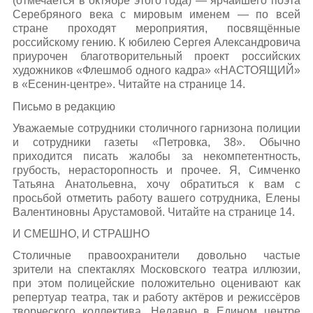
(отмечается в октябре этого года) — ярчайшего поэта
Серебряного века с мировым именем — по всей
стране проходят мероприятия, посвящённые
российскому гению. К юбилею Сергея Александровича
приурочен благотворительный проект российских
художников «Флешмоб одного кадра» «НАСТОЯЩИЙ»
в «Есенин-центре». Читайте на странице 14.
Письмо в редакцию
Уважаемые сотрудники столичного гарнизона полиции
и сотрудники газеты «Петровка, 38». Обычно
приходится писать жалобы за некомпетентность,
грубость, нерасторопность и прочее. Я, Симченко
Татьяна Анатольевна, хочу обратиться к вам с
просьбой отметить работу вашего сотрудника, Елены
Валентиновны Арустамовой. Читайте на странице 14.
И СМЕШНО, И СТРАШНО
Столичные правоохранители довольно частые
зрители на спектаклях Московского театра иллюзии,
при этом полицейские положительно оценивают как
репертуар театра, так и работу актёров и режиссёров
творческого коллектива. Недавно в Едином центре