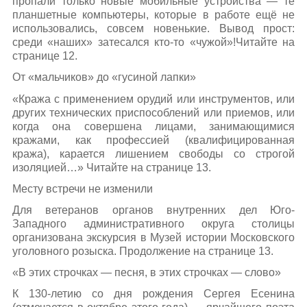
пропали только новые мобильные устройства — те
планшетные компьютеры, которые в работе ещё не
использовались, совсем новенькие. Вывод прост:
среди «наших» затесался кто-то «чужой»!Читайте на
странице 12.
От «мальчиков» до «гусиной лапки»
«Кража с применением орудий или инструментов, или
других технических приспособлений или приемов, или
когда она совершена лицами, занимающимися
кражами, как профессией (квалифицированная
кража), карается лишением свободы со строгой
изоляцией…» Читайте на странице 13.
Месту встречи не изменили
Для ветеранов органов внутренних дел Юго-
Западного административного округа столицы
организована экскурсия в Музей истории Московского
уголовного розыска. Продолжение на странице 13.
«В этих строчках — песня, в этих строчках — слово»
К 130-летию со дня рождения Сергея Есенина