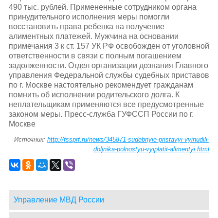
490 тыс. рублей. Примененные сотрудником органа
принудительного исполнения меры помогли
восстановить права ребенка на получение
алиментных платежей. Мужчина на основании
примечания 3 к ст. 157 УК РФ освобожден от уголовной
ответственности в связи с полным погашением
задолженности. Отдел организации дознания Главного
управления Федеральной службы судебных приставов
по г. Москве настоятельно рекомендует гражданам
помнить об исполнении родительского долга. К
неплательщикам применяются все предусмотренные
законом меры. Пресс-служба ГУФССП России по г.
Москве
Источник:
http://fssprf.ru/news/345871-sudebnyie-pristavyi-vyinudili-
doljnika-polnostyu-vyiplatit-alimentyi.html
Управление МВД России