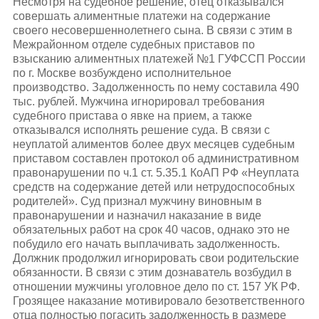
Несмотря на судебное решение, отец отказывался
совершать алиментные платежи на содержание
своего несовершеннолетнего сына. В связи с этим в
Межрайонном отделе судебных приставов по
взысканию алиментных платежей №1 ГУФССП России
по г. Москве возбуждено исполнительное
производство. Задолженность по нему составила 490
тыс. рублей. Мужчина игнорировал требования
судебного пристава о явке на прием, а также
отказывался исполнять решение суда. В связи с
неуплатой алиментов более двух месяцев судебным
приставом составлен протокол об административном
правонарушении по ч.1 ст. 5.35.1 КоАП РФ «Неуплата
средств на содержание детей или нетрудоспособных
родителей». Суд признал мужчину виновным в
правонарушении и назначил наказание в виде
обязательных работ на срок 40 часов, однако это не
побудило его начать выплачивать задолженность.
Должник продолжил игнорировать свои родительские
обязанности. В связи с этим дознаватель возбудил в
отношении мужчины уголовное дело по ст. 157 УК РФ.
Грозящее наказание мотивировало безответственного
отца полностью погасить задолженность в размере