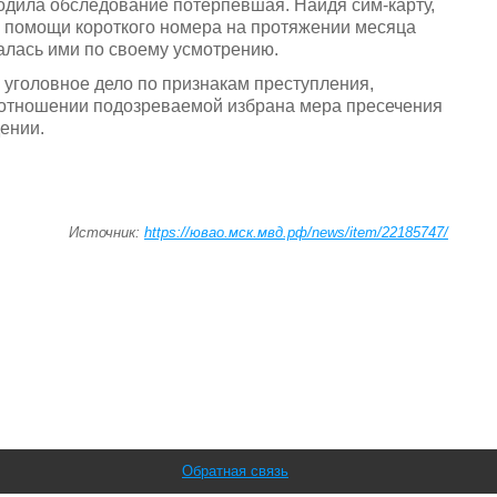
одила обследование потерпевшая. Найдя сим-карту,
и помощи короткого номера на протяжении месяца
алась ими по своему усмотрению.
уголовное дело по признакам преступления,
 отношении подозреваемой избрана мера пресечения
ении.
Источник:
https://ювао.мск.мвд.рф/news/item/22185747/
Обратная связь